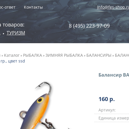
с-ответ
Контакты
info@fes-shop.r
 товаров:
8 (495) 223-97-09
А
ТУРИЗМ
•
я
Каталог
РЫБАЛКА
ЗИМНЯЯ РЫБАЛКА
БАЛАНСИРЫ
БАЛАН
»
»
»
»
»
 гр., цвет ssd
Балансир BAT
160
р.
Артикул:
Единица измер