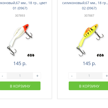
коновый,67 мм., 18 гр., цвет
силиконовый,67 мм., 18 гр.,
01 (0967)
02 (0967)
307893
307887
145 р.
145 р.
-
+
-
+
В КОРЗИНУ
В КОРЗИНУ