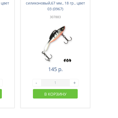
 цвет
силиконовый,67 мм., 18 гр., цвет
силиконо
03 (0967)
307883
145 р.
-
+
-
В КОРЗИНУ