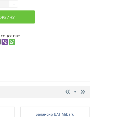
+
КОРЗИНУ
 соцсетях:
Балансир BAT Mibaru
Бал