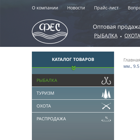
О компании
Новости
Прайс-лист
Вопро
Оптовая продажа
РЫБАЛКА
ОХОТ
•
КАТАЛОГ ТОВАРОВ
Главна
мм., 9.5
РЫБАЛКА
ТУРИЗМ
ОХОТА
РАСПРОДАЖА