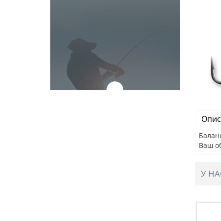
Опис
Баланс
Ваш о
У НА
IBE, 82мм,
Раттлин BAT STELOKS VIBE, 82мм,