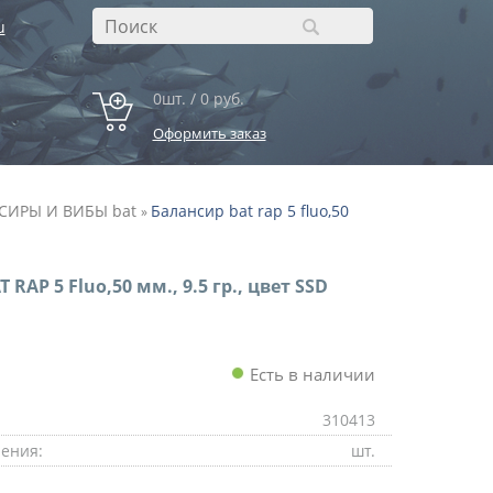
u
0шт. / 0 руб.
Оформить заказ
СИРЫ И ВИБЫ bat
Балансир bat rap 5 fluo,50
»
 RAP 5 Fluo,50 мм., 9.5 гр., цвет SSD
Есть в наличии
310413
ения:
шт.