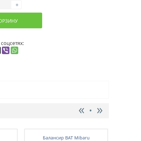
+
КОРЗИНУ
 соцсетях:
Балансир BAT Mibaru
Бал