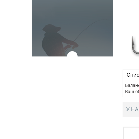
Опис
Баланс
Ваш о
У НА
IBE, 82мм,
Раттлин BAT STELOKS VIBE, 82мм,