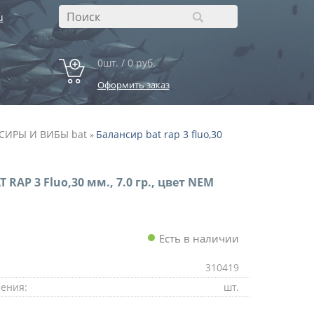
u
0шт. / 0 руб.
Оформить заказ
СИРЫ И ВИБЫ bat
Балансир bat rap 3 fluo,30
»
 RAP 3 Fluo,30 мм., 7.0 гр., цвет NEM
Есть в наличии
310419
ения:
шт.