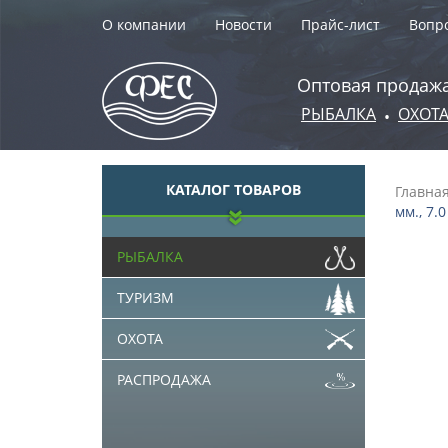
О компании
Новости
Прайс-лист
Вопро
Оптовая продажа
РЫБАЛКА
ОХОТ
•
КАТАЛОГ ТОВАРОВ
Главна
мм., 7.0
РЫБАЛКА
ТУРИЗМ
ОХОТА
РАСПРОДАЖА