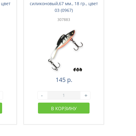
 цвет
силиконовый,67 мм., 18 гр., цвет
силиконо
03 (0967)
307883
145 р.
-
+
-
В КОРЗИНУ