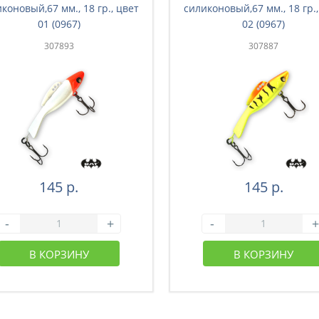
коновый,67 мм., 18 гр., цвет
силиконовый,67 мм., 18 гр.,
01 (0967)
02 (0967)
307893
307887
145 р.
145 р.
-
+
-
+
В КОРЗИНУ
В КОРЗИНУ