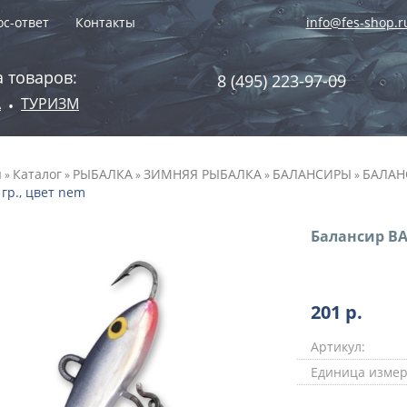
с-ответ
Контакты
info@fes-shop.r
 товаров:
8 (495) 223-97-09
А
ТУРИЗМ
•
я
Каталог
РЫБАЛКА
ЗИМНЯЯ РЫБАЛКА
БАЛАНСИРЫ
БАЛАН
»
»
»
»
»
 гр., цвет nem
Балансир BAT
201
р.
Артикул:
Единица измер