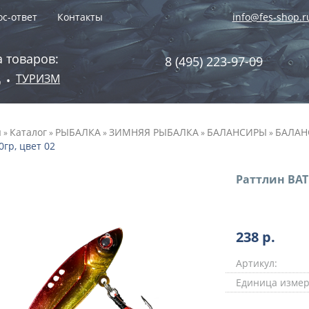
с-ответ
Контакты
info@fes-shop.r
 товаров:
8 (495) 223-97-09
А
ТУРИЗМ
•
я
Каталог
РЫБАЛКА
ЗИМНЯЯ РЫБАЛКА
БАЛАНСИРЫ
БАЛАН
»
»
»
»
»
0гр, цвет 02
Раттлин BAT 
238
р.
Артикул:
Единица измер