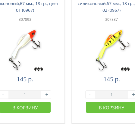
коновый,67 мм., 18 гр., цвет
силиконовый,67 мм., 18 гр.,
01 (0967)
02 (0967)
307893
307887
145 р.
145 р.
-
+
-
+
В КОРЗИНУ
В КОРЗИНУ