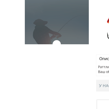
Опис
Раттли
Ваш о
У НА
IBE, 82мм,
Раттлин BAT STELOKS VIBE, 82мм,