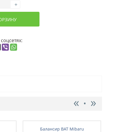
+
КОРЗИНУ
 соцсетях:
Балансир BAT Mibaru
Бал