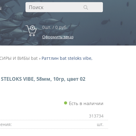
u
0шт. / 0 руб.
Оформить заказ
СИРЫ И ВИБЫ bat
Раттлин bat steloks vibe,
»
STELOKS VIBE, 58мм, 10гр, цвет 02
Есть в наличии
313734
ения:
шт.