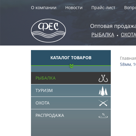
О компании
Новости
Прайс-лист
Вопро
Оптовая продажа
РЫБАЛКА
ОХОТ
•
КАТАЛОГ ТОВАРОВ
Главна
58мм, 1
РЫБАЛКА
ТУРИЗМ
ОХОТА
РАСПРОДАЖА