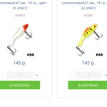
коновый,67 мм., 18 гр., цвет
силиконовый,67 мм., 18 гр.,
01 (0967)
02 (0967)
307893
307887
145 р.
145 р.
-
+
-
+
В КОРЗИНУ
В КОРЗИНУ