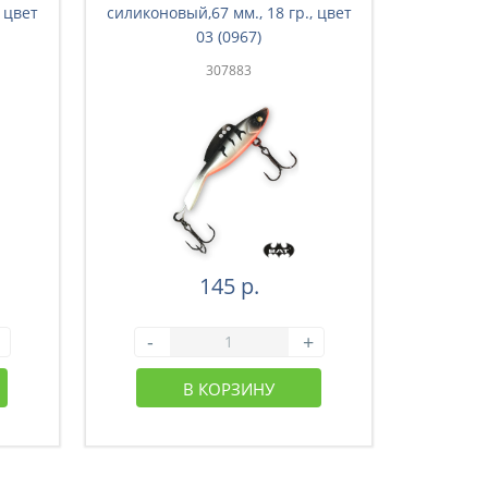
 цвет
силиконовый,67 мм., 18 гр., цвет
силиконо
03 (0967)
307883
145 р.
-
+
-
В КОРЗИНУ