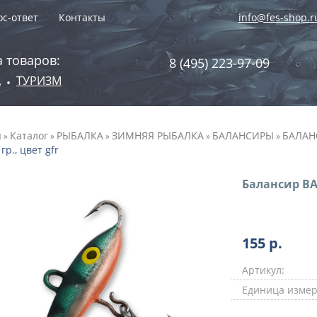
с-ответ
Контакты
info@fes-shop.r
 товаров:
8 (495) 223-97-09
А
ТУРИЗМ
•
я
Каталог
РЫБАЛКА
ЗИМНЯЯ РЫБАЛКА
БАЛАНСИРЫ
БАЛАН
»
»
»
»
»
 гр., цвет gfr
Балансир BAT
155
р.
Артикул:
Единица измер