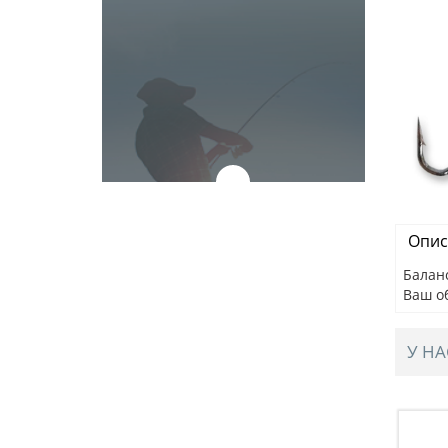
Опис
Баланс
Ваш о
У НА
IBE, 82мм,
Раттлин BAT STELOKS VIBE, 82мм,