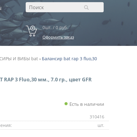
u
0шт. / 0 руб.
Оформить заказ
СИРЫ И ВИБЫ bat
Балансир bat rap 3 fluo,30
»
 RAP 3 Fluo,30 мм., 7.0 гр., цвет GFR
Есть в наличии
310416
ения:
шт.