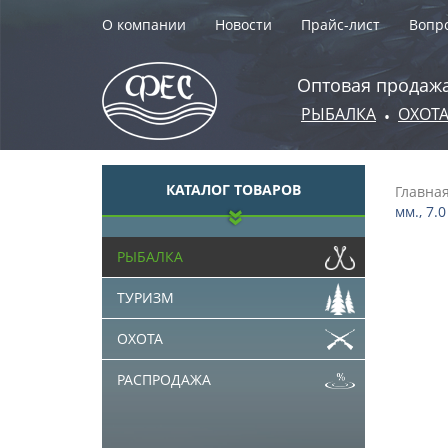
О компании
Новости
Прайс-лист
Вопро
Оптовая продажа
РЫБАЛКА
ОХОТ
•
КАТАЛОГ ТОВАРОВ
Главна
мм., 7.0
РЫБАЛКА
ТУРИЗМ
ОХОТА
РАСПРОДАЖА