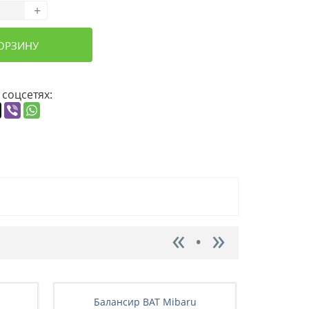
+
КОРЗИНУ
 соцсетях:
Балансир BAT Mibaru
Бал