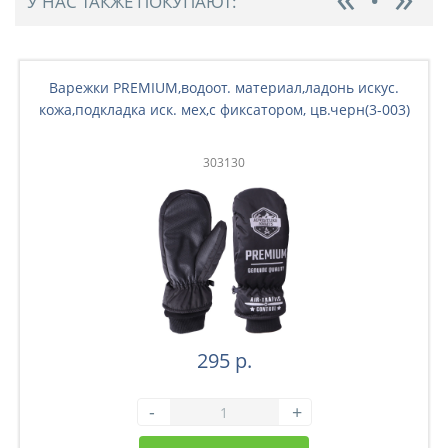
У НАС ТАКЖЕ ПОКУПАЮТ:
Варежки PREMIUM,водоот. материал,ладонь искус.
кожа,подкладка иск. мех,с фиксатором, цв.черн(3-003)
303130
295 р.
-
+