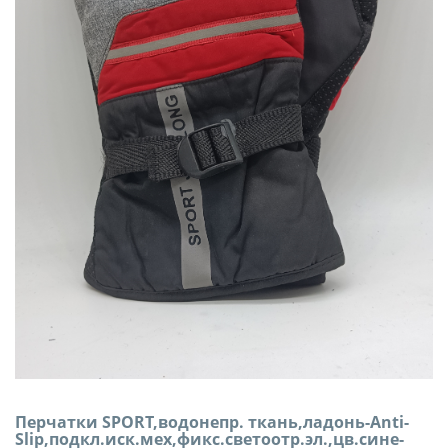
Перчатки SPORT,водонепр. ткань,ладонь-Anti-
Slip,подкл.иск.мех,фикс.светоотр.эл.,цв.сине-