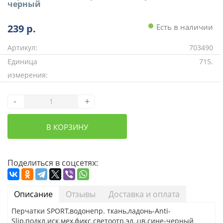
черный
239
р.
Есть в наличии
Артикул:
703490
Единица
715.
измерения:
-
+
В КОРЗИНУ
Поделиться в соцсетях:
Описание
Отзывы
Доставка и оплата
Перчатки SPORT,водонепр. ткань,ладонь-Anti-
Slip,подкл.иск.мех,фикс.светоотр.эл.,цв.сине-черный