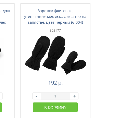
ладонь
Варежки флисовые,
Варежк
утепленные,мех иск., фиксатор на
ладонь
 лес
запястье, цвет черный (6-004)
подкладк
303177
192 р.
-
+
-
В КОРЗИНУ