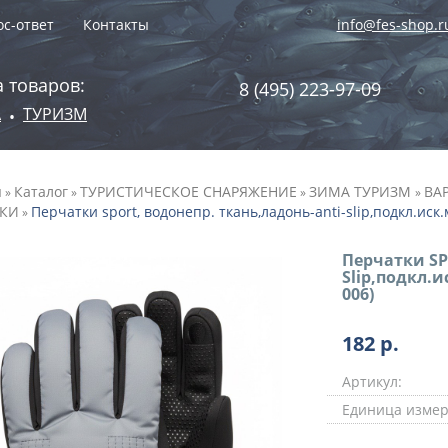
с-ответ
Контакты
info@fes-shop.r
 товаров:
8 (495) 223-97-09
А
ТУРИЗМ
•
я
Каталог
ТУРИСТИЧЕСКОЕ СНАРЯЖЕНИЕ
ЗИМА ТУРИЗМ
ВА
»
»
»
»
ТКИ
Перчатки sport, водонепр. ткань,ладонь-anti-slip,подкл.иск.
»
Перчатки SP
Slip,подкл.и
006)
182
р.
Артикул:
Единица измер