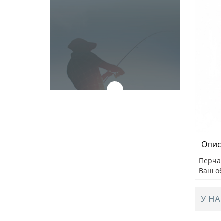
Опис
Перчат
Ваш о
У НА