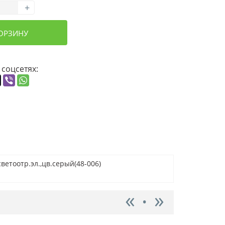
+
КОРЗИНУ
 соцсетях:
светоотр.эл.,цв.серый(48-006)