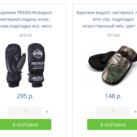
арежки PREMIUM,водоот.
Варежки водоот. материал, 
материал,ладонь искус.
Anti-slip, подкладка
кожа,подкладка иск. мех,с
искусственный мех, цвет
иксатором, цв.черн(3-003)
303130
701708
295 р.
148 р.
-
+
-
+
В КОРЗИНУ
В КОРЗИНУ