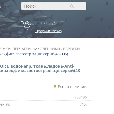
u
0шт. / 0 руб.
Оформить заказ
РЕЖКИ, ПЕРЧАТКИ, НАКОЛЕННИКИ
ВАРЕЖКИ,
»
мех,фикс.светоотр.эл.,цв.серый(48-006)
ORT, водонепр. ткань,ладонь-Anti-
ск.мех,фикс.светоотр.эл.,цв.серый(48-
Есть в наличии
703496
ения:
715.