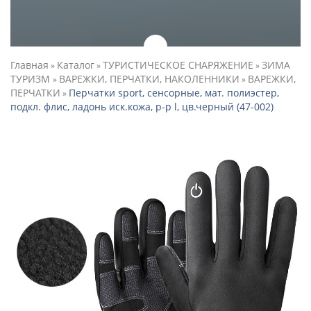
Главная
Каталог
ТУРИСТИЧЕСКОЕ СНАРЯЖЕНИЕ
ЗИМА
»
»
»
ТУРИЗМ
ВАРЕЖКИ, ПЕРЧАТКИ, НАКОЛЕННИКИ
ВАРЕЖКИ,
»
»
ПЕРЧАТКИ
Перчатки sport, сенсорные, мат. полиэстер,
»
подкл. флис, ладонь иск.кожа, р-р l, цв.черный (47-002)