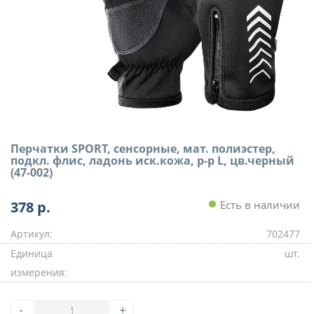
Перчатки SPORT, сенсорные, мат. полиэстер,
подкл. флис, ладонь иск.кожа, р-р L, цв.черный
(47-002)
378
р.
Есть в наличии
Артикул:
702477
Единица
шт.
измерения:
-
+