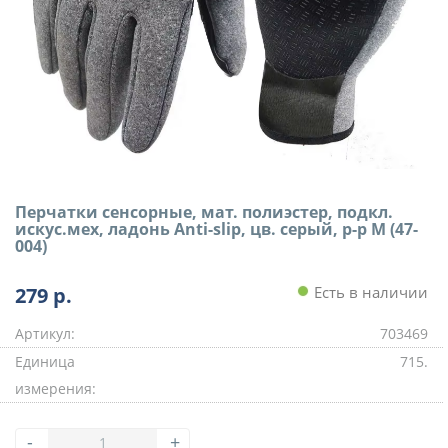
Перчатки сенсорные, мат. полиэстер, подкл.
искус.мех, ладонь Anti-slip, цв. серый, р-р M (47-
004)
279
р.
Есть в наличии
Артикул:
703469
Единица
715.
измерения:
-
+