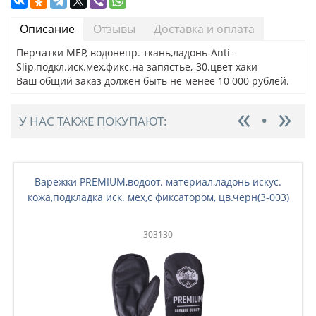
Описание
Отзывы
Доставка и оплата
Перчатки MEP, водонепр. ткань,ладонь-Anti-
Slip,подкл.иск.мех,фикс.на запястье,-30.цвет хаки
Ваш общий заказ должен быть не менее 10 000 рублей.
У НАС ТАКЖЕ ПОКУПАЮТ:
Варежки PREMIUM,водоот. материал,ладонь искус.
кожа,подкладка иск. мех,с фиксатором, цв.черн(3-003)
303130