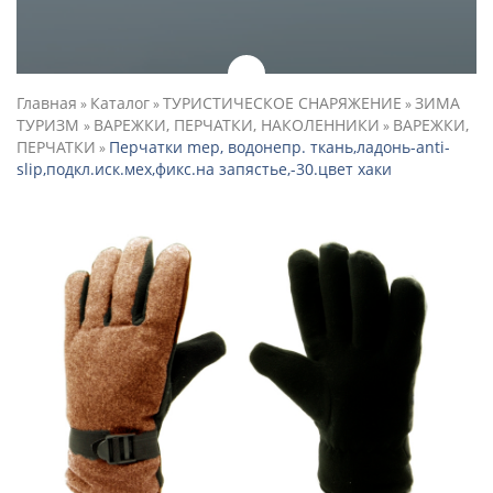
Главная
Каталог
ТУРИСТИЧЕСКОЕ СНАРЯЖЕНИЕ
ЗИМА
»
»
»
ТУРИЗМ
ВАРЕЖКИ, ПЕРЧАТКИ, НАКОЛЕННИКИ
ВАРЕЖКИ,
»
»
ПЕРЧАТКИ
Перчатки mep, водонепр. ткань,ладонь-anti-
»
slip,подкл.иск.мех,фикс.на запястье,-30.цвет хаки