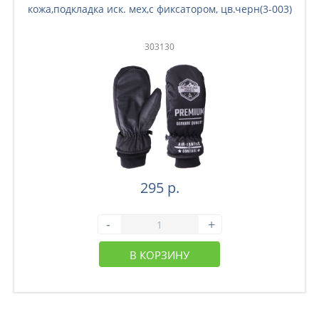
кожа,подкладка иск. мех,с фиксатором, цв.черн(3-003)
303130
295 р.
-
+
В КОРЗИНУ