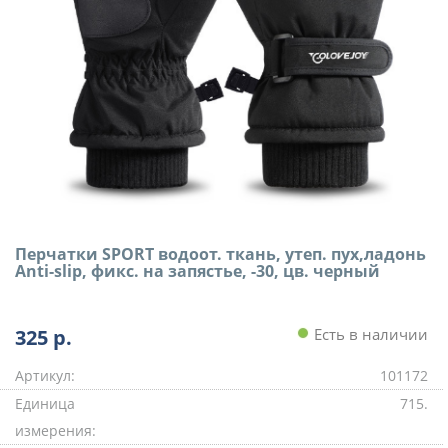
Перчатки SPORT водоот. ткань, утеп. пух,ладонь
Anti-slip, фикс. на запястье, -30, цв. черный
325
р.
Есть в наличии
Артикул:
101172
Единица
715.
измерения: