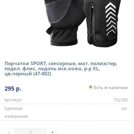
Перчатки SPORT, сенсорные, мат. полиэстер,
подкл. флис, ладонь иск.кожа, р-р XL,
цв.черный (47-002)
295
р.
Есть в наличии
Артикул:
702285
Единица
шт.
измерения:
-
+