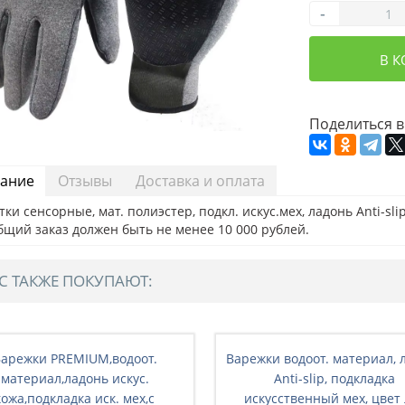
-
В 
Поделиться в
ание
Отзывы
Доставка и оплата
ки сенсорные, мат. полиэстер, подкл. искус.мех, ладонь Anti-slip,
бщий заказ должен быть не менее 10 000 рублей.
С ТАКЖЕ ПОКУПАЮТ:
арежки PREMIUM,водоот.
Варежки водоот. материал, 
материал,ладонь искус.
Anti-slip, подкладка
кожа,подкладка иск. мех,с
искусственный мех, цвет