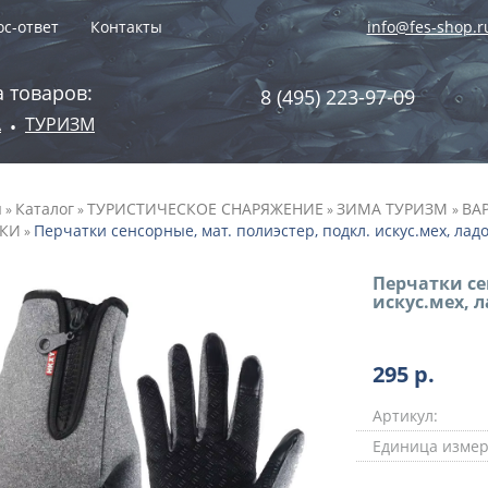
с-ответ
Контакты
info@fes-shop.r
 товаров:
8 (495) 223-97-09
А
ТУРИЗМ
•
я
Каталог
ТУРИСТИЧЕСКОЕ СНАРЯЖЕНИЕ
ЗИМА ТУРИЗМ
ВА
»
»
»
»
ТКИ
Перчатки сенсорные, мат. полиэстер, подкл. искус.мех, ладонь
»
Перчатки се
искус.мех, ла
295
р.
Артикул:
Единица измер