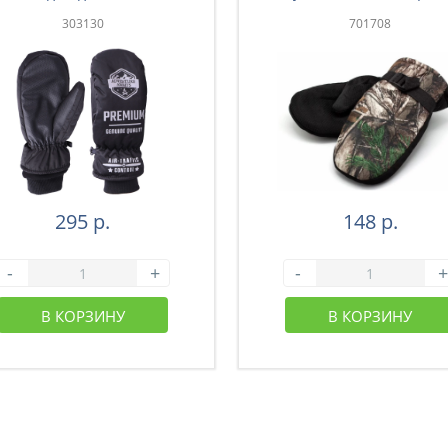
иксатором, цв.черн(3-003)
303130
701708
295 р.
148 р.
-
+
-
+
В КОРЗИНУ
В КОРЗИНУ