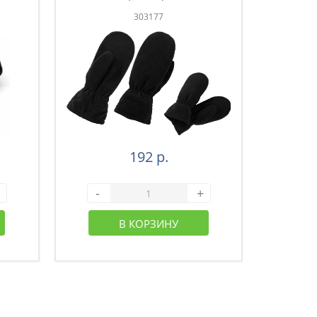
303177
192 р.
-
+
-
В КОРЗИНУ