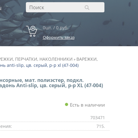
u
0шт. / 0 руб.
Оформить заказ
РЕЖКИ, ПЕРЧАТКИ, НАКОЛЕННИКИ
ВАРЕЖКИ,
»
 anti-slip, цв. серый, р-р xl (47-004)
нсорные, мат. полиэстер, подкл.
донь Anti-slip, цв. серый, р-р XL (47-004)
Есть в наличии
703471
ения:
715.