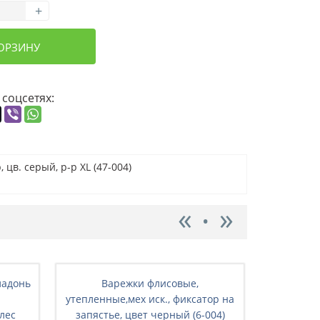
+
КОРЗИНУ
 соцсетях:
 цв. серый, р-р XL (47-004)
ладонь
Варежки флисовые,
Варежк
утепленные,мех иск., фиксатор на
ладонь
 лес
запястье, цвет черный (6-004)
подкладк