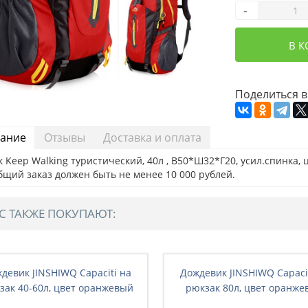
-
В 
Поделиться в
ание
Отзывы
Доставка и оплата
 Keep Walking туристический, 40л , В50*Ш32*Г20, усил.спинка, 
бщий заказ должен быть не менее 10 000 рублей.
С ТАКЖЕ ПОКУПАЮТ:
девик JINSHIWQ Capaciti на
Дождевик JINSHIWQ Capaci
зак 40-60л, цвет оранжевый
рюкзак 80л, цвет оранже