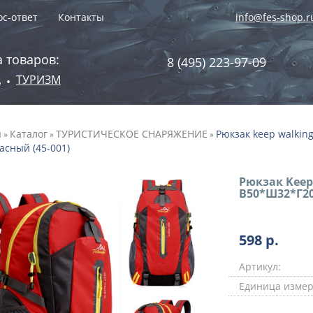
с-ответ
Контакты
info@fes-shop.r
 товаров:
8 (495) 223-97-09
А
ТУРИЗМ
•
я
Каталог
ТУРИСТИЧЕСКОЕ СНАРЯЖЕНИЕ
Рюкзак keep walking
»
»
»
асный (45-001)
Рюкзак Keep
В50*Ш32*Г20,
598
р.
Артикул:
Единица измер