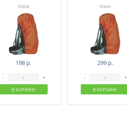
703036
703035
198 р.
299 р.
-
+
-
+
В КОРЗИНУ
В КОРЗИНУ