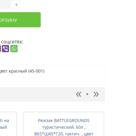
+
КОРЗИНУ
 соцсетях:
цвет красный (45-001)
ti на
Рюкзак BATTLEGRОUNDS
Рюкз
вый
туристический, 60л ,
ту
В65*Ш45*Г20, тактич. , цвет
В65*Ш4