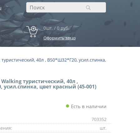
u
0шт. / 0 руб.
Оформить заказ
 туристический, 40л , В50*Ш32*Г20, усил.спинка,
 Walking туристический, 40л ,
 усил.спинка, цвет красный (45-001)
Есть в наличии
703352
ения:
шт.