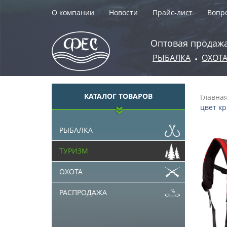
О компании
Новости
Прайс-лист
Вопро
Оптовая продажа
РЫБАЛКА
ОХОТ
•
КАТАЛОГ ТОВАРОВ
Главна
цвет кр
РЫБАЛКА
ТУРИЗМ
ОХОТА
РАСПРОДАЖА