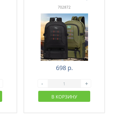
зеленый (43-003)
з
702872
698 р.
-
+
-
В КОРЗИНУ