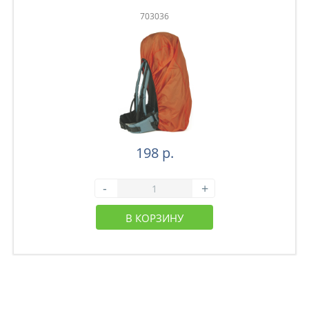
703036
198 р.
-
+
В КОРЗИНУ