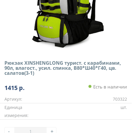
Рюкзак XINSHENGLONG турист. с карабинами,
90л, влагост., усил. спинка, В80*Ш40*Г40, цв.
салатов(3-1)
1415
р.
Есть в наличии
Артикул:
703322
Единица
шт.
измерения:
-
+