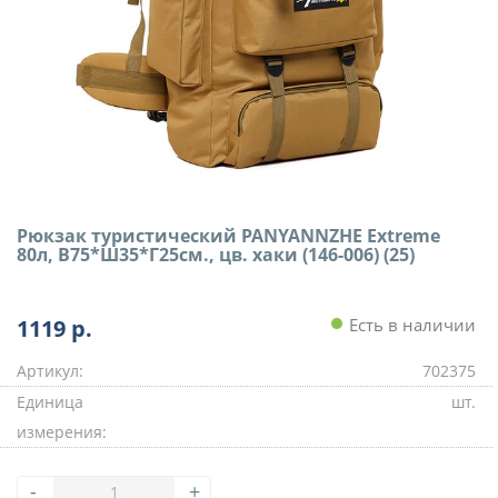
Рюкзак туристический PANYANNZHE Extreme
80л, В75*Ш35*Г25см., цв. хаки (146-006) (25)
1119
р.
Есть в наличии
Артикул:
702375
Единица
шт.
измерения:
-
+