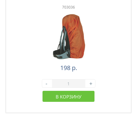
703036
198 р.
-
+
В КОРЗИНУ