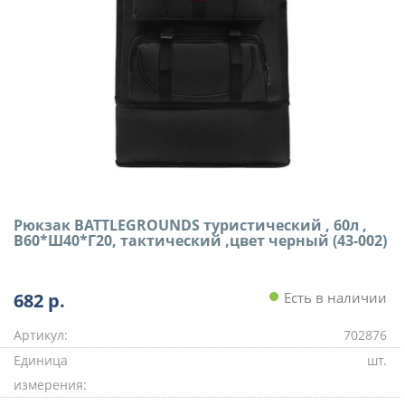
Рюкзак BATTLEGRОUNDS туристический , 60л ,
В60*Ш40*Г20, тактический ,цвет черный (43-002)
682
р.
Есть в наличии
Артикул:
702876
Единица
шт.
измерения: