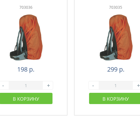
703036
703035
198 р.
299 р.
-
+
-
+
В КОРЗИНУ
В КОРЗИНУ