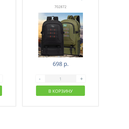
зеленый (43-003)
з
702872
698 р.
-
+
-
В КОРЗИНУ