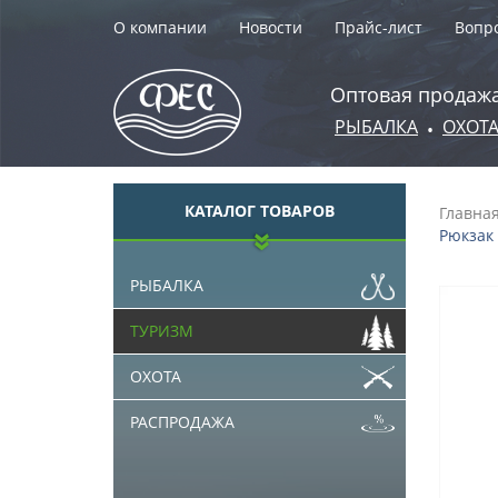
О компании
Новости
Прайс-лист
Вопро
Оптовая продажа
РЫБАЛКА
ОХОТ
•
КАТАЛОГ ТОВАРОВ
Главна
Рюкзак 
РЫБАЛКА
ТУРИЗМ
ОХОТА
РАСПРОДАЖА