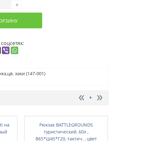
+
КОРЗИНУ
 соцсетях:
а,цв. хаки (147-001)
ti на
Рюкзак BATTLEGRОUNDS
Рюкз
вый
туристический, 60л ,
ту
В65*Ш45*Г20, тактич. , цвет
В65*Ш4