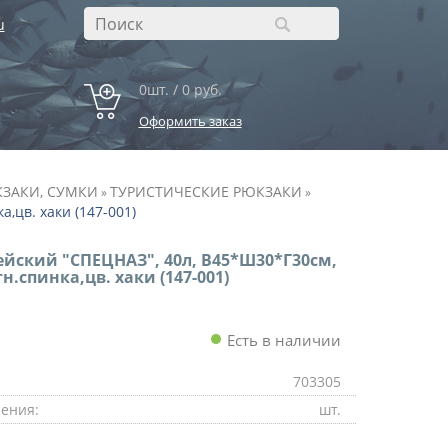
u
0шт. / 0 руб.
Оформить заказ
ЗАКИ, СУМКИ
ТУРИСТИЧЕСКИЕ РЮКЗАКИ
»
»
,цв. хаки (147-001)
йский "СПЕЦНАЗ", 40л, В45*Ш30*Г30см,
н.спинка,цв. хаки (147-001)
Есть в наличии
703305
ения:
шт.