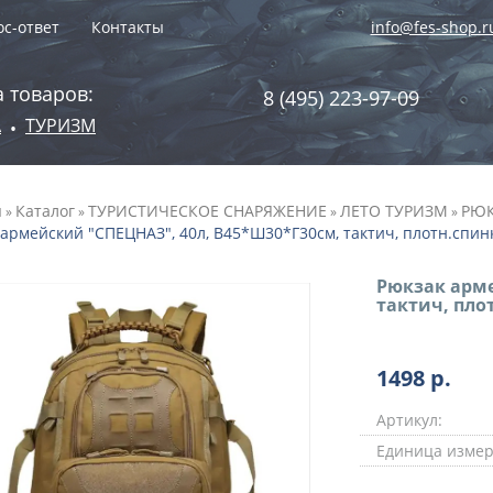
с-ответ
Контакты
info@fes-shop.r
 товаров:
8 (495) 223-97-09
А
ТУРИЗМ
•
я
Каталог
ТУРИСТИЧЕСКОЕ СНАРЯЖЕНИЕ
ЛЕТО ТУРИЗМ
РЮК
»
»
»
»
армейский "СПЕЦНАЗ", 40л, В45*Ш30*Г30см, тактич, плотн.спинка
Рюкзак арме
тактич, плот
1498
р.
Артикул:
Единица измер