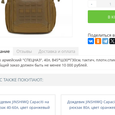
-
В 
Поделиться в
ание
Отзывы
Доставка и оплата
 армейский "СПЕЦНАЗ", 40л, В45*Ш30*Г30см, тактич, плотн.спинк
бщий заказ должен быть не менее 10 000 рублей.
С ТАКЖЕ ПОКУПАЮТ:
девик JINSHIWQ Capaciti на
Дождевик JINSHIWQ Capaci
зак 40-60л, цвет оранжевый
рюкзак 80л, цвет оранже