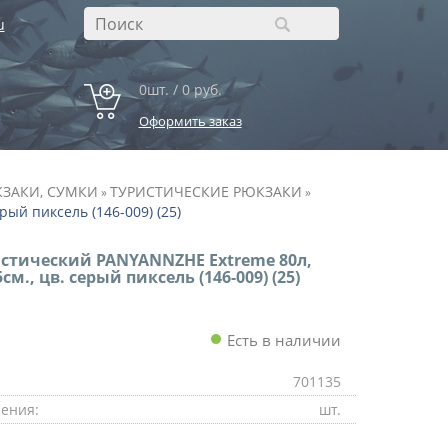
u
0шт. / 0 руб.
Оформить заказ
ЗАКИ, СУМКИ
ТУРИСТИЧЕСКИЕ РЮКЗАКИ
»
»
ый пиксель (146-009) (25)
стический PANYANNZHE Extreme 80л,
м., цв. серый пиксель (146-009) (25)
Есть в наличии
701135
ения:
шт.