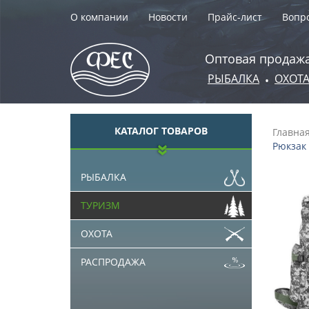
О компании
Новости
Прайс-лист
Вопро
Оптовая продажа
РЫБАЛКА
ОХОТ
•
КАТАЛОГ ТОВАРОВ
Главна
Рюкзак 
РЫБАЛКА
ТУРИЗМ
ОХОТА
РАСПРОДАЖА