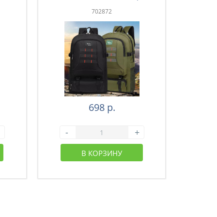
зеленый (43-003)
з
702872
698 р.
-
+
-
В КОРЗИНУ