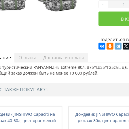
-
В 
Поделиться в
ание
Отзывы
Доставка и оплата
 туристический PANYANNZHE Extreme 80л, В75*Ш35*Г25см., цв. с
бщий заказ должен быть не менее 10 000 рублей.
С ТАКЖЕ ПОКУПАЮТ:
девик JINSHIWQ Capaciti на
Дождевик JINSHIWQ Capaci
зак 40-60л, цвет оранжевый
рюкзак 80л, цвет оранже