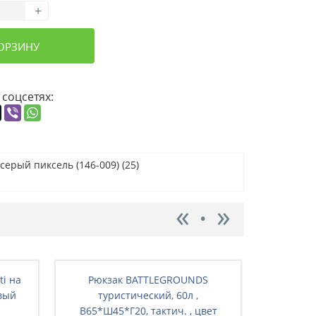
+
КОРЗИНУ
 соцсетях:
ерый пиксель (146-009) (25)
ti на
Рюкзак BATTLEGRОUNDS
Рюкз
вый
туристический, 60л ,
ту
В65*Ш45*Г20, тактич. , цвет
В65*Ш4