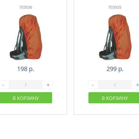
703036
703035
198 р.
299 р.
-
+
-
+
В КОРЗИНУ
В КОРЗИНУ