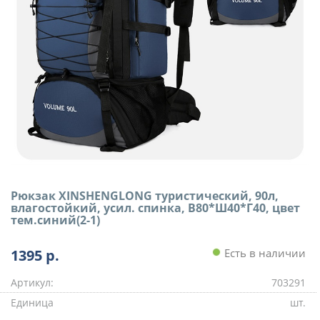
Рюкзак XINSHENGLONG туристический, 90л,
влагостойкий, усил. спинка, В80*Ш40*Г40, цвет
тем.синий(2-1)
1395
р.
Есть в наличии
Артикул:
703291
Единица
шт.