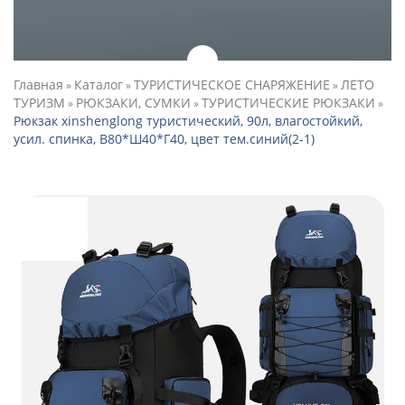
Главная
Каталог
ТУРИСТИЧЕСКОЕ СНАРЯЖЕНИЕ
ЛЕТО
»
»
»
ТУРИЗМ
РЮКЗАКИ, СУМКИ
ТУРИСТИЧЕСКИЕ РЮКЗАКИ
»
»
»
Рюкзак xinshenglong туристический, 90л, влагостойкий,
усил. спинка, В80*Ш40*Г40, цвет тем.синий(2-1)