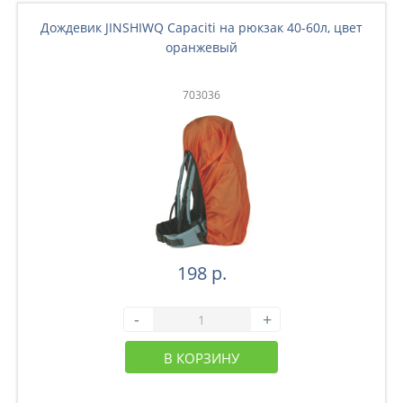
Дождевик JINSHIWQ Capaciti на рюкзак 40-60л, цвет
оранжевый
703036
198 р.
-
+
В КОРЗИНУ