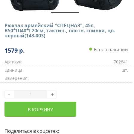
Рюкзак армейский "СПЕЦНАЗ", 45л,
В50*Ш40*Г20см, тактич., плотн. спинка, цв.
черный(148-003)
1579
р.
Есть в наличии
Артикул:
702841
Единица
шт.
измерения:
-
+
В КОРЗИНУ
Поделиться в соцсетях: