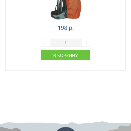
198 р.
-
+
В КОРЗИНУ