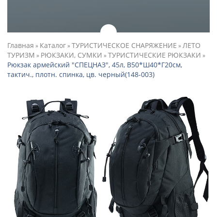
Главная
Каталог
ТУРИСТИЧЕСКОЕ СНАРЯЖЕНИЕ
ЛЕТО
»
»
»
ТУРИЗМ
РЮКЗАКИ, СУМКИ
ТУРИСТИЧЕСКИЕ РЮКЗАКИ
»
»
»
Рюкзак армейский "СПЕЦНАЗ", 45л, В50*Ш40*Г20см,
тактич., плотн. спинка, цв. черный(148-003)