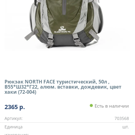
Рюкзак NORTH FACE туристический, 50л ,
В55*Ш32*Г22, алюм. вставки, дождевик, цвет
хаки (72-004)
2365
р.
Есть в наличии
Артикул:
703568
Единица
шт.
измерения: