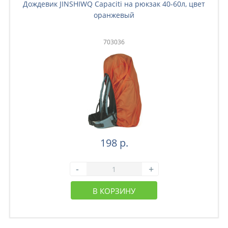
Дождевик JINSHIWQ Capaciti на рюкзак 40-60л, цвет
оранжевый
703036
198 р.
-
+
В КОРЗИНУ