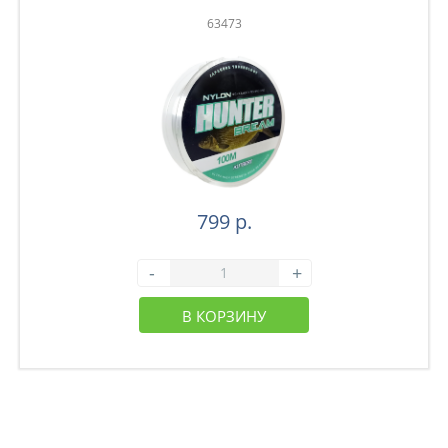
63473
799 р.
-
+
В КОРЗИНУ