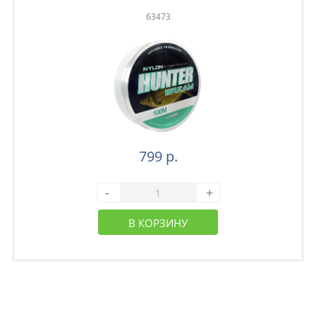
63473
799 р.
-
+
В КОРЗИНУ