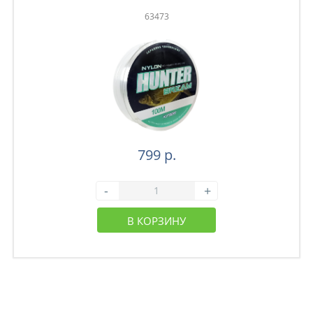
63473
799 р.
-
+
В КОРЗИНУ