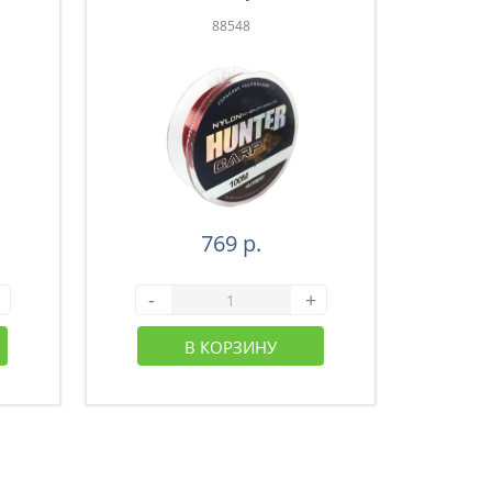
88548
769 р.
-
+
-
В КОРЗИНУ