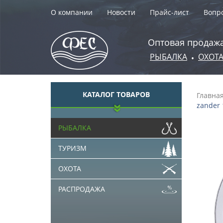
О компании
Новости
Прайс-лист
Вопро
Оптовая продажа
РЫБАЛКА
ОХОТ
•
КАТАЛОГ ТОВАРОВ
Главна
zander 
РЫБАЛКА
ТУРИЗМ
ОХОТА
РАСПРОДАЖА