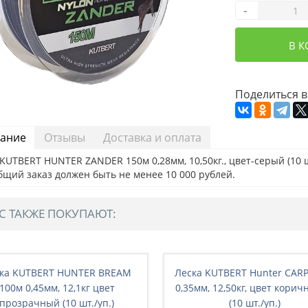
-
В 
Поделиться в
ание
Отзывы
Доставка и оплата
KUTBERT HUNTER ZANDER 150м 0,28мм, 10,50кг., цвет-серый (10 ш
бщий заказ должен быть не менее 10 000 рублей.
С ТАКЖЕ ПОКУПАЮТ:
ка KUTBERT HUNTER BREAM
Леска KUTBERT Hunter CAR
100м 0,45мм, 12,1кг цвет
0,35мм, 12,50кг, цвет кори
прозрачный (10 шт./уп.)
(10 шт./уп.)