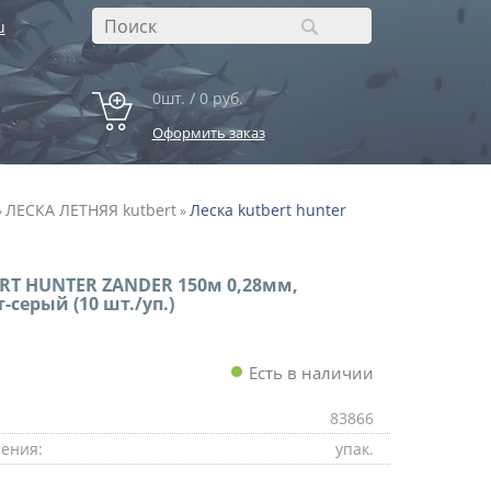
u
0шт. / 0 руб.
Оформить заказ
ЛЕСКА ЛЕТНЯЯ kutbert
Леска kutbert hunter
»
»
RT HUNTER ZANDER 150м 0,28мм,
т-серый (10 шт./уп.)
Есть в наличии
83866
ения:
упак.