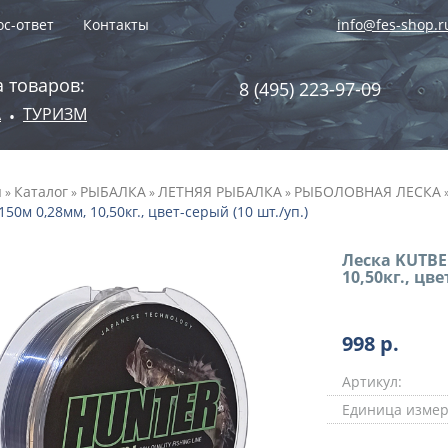
с-ответ
Контакты
info@fes-shop.r
 товаров:
8 (495) 223-97-09
А
ТУРИЗМ
•
я
Каталог
РЫБАЛКА
ЛЕТНЯЯ РЫБАЛКА
РЫБОЛОВНАЯ ЛЕСКА
»
»
»
»
150м 0,28мм, 10,50кг., цвет-серый (10 шт./уп.)
Леска KUTBE
10,50кг., цве
998
р.
Артикул:
Единица измер