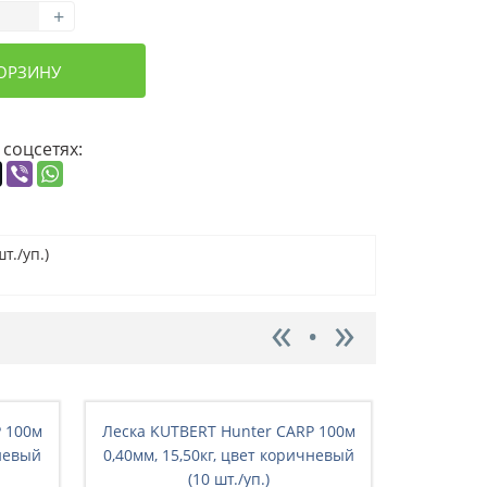
+
КОРЗИНУ
 соцсетях:
т./уп.)
P 100м
Леска KUTBERT Hunter CARP 100м
Леска KU
чневый
0,40мм, 15,50кг, цвет коричневый
0,45мм, 1
(10 шт./уп.)