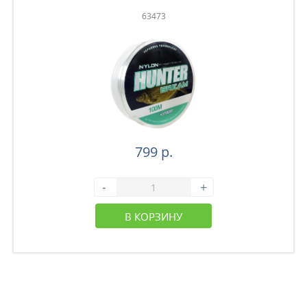
63473
799 р.
-
+
В КОРЗИНУ