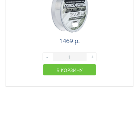
1469 р.
-
+
В КОРЗИНУ