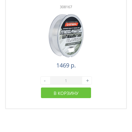
308167
1469 р.
-
+
В КОРЗИНУ