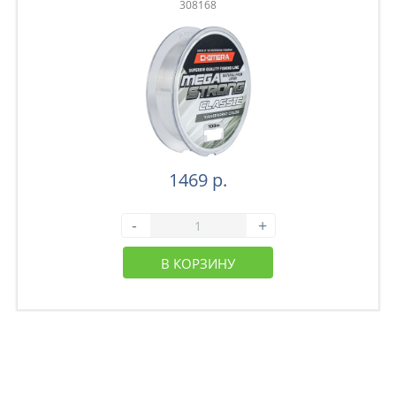
308168
1469 р.
-
+
В КОРЗИНУ