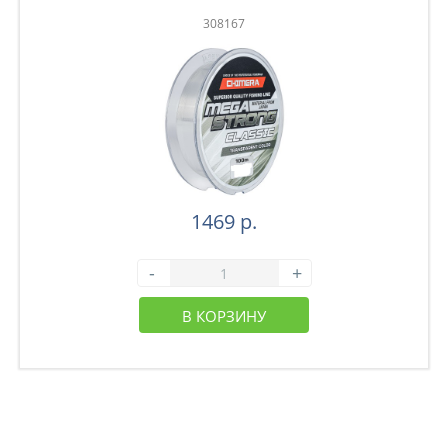
308167
1469 р.
-
+
В КОРЗИНУ