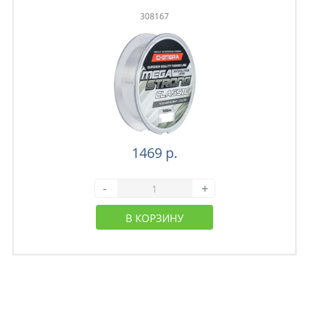
308167
1469 р.
-
+
В КОРЗИНУ