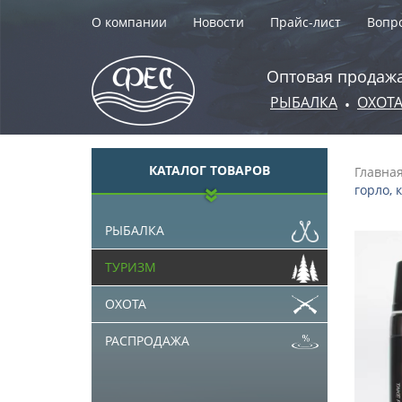
О компании
Новости
Прайс-лист
Вопро
Оптовая продажа
РЫБАЛКА
ОХОТ
•
КАТАЛОГ ТОВАРОВ
Главна
горло, 
РЫБАЛКА
ТУРИЗМ
ОХОТА
РАСПРОДАЖА