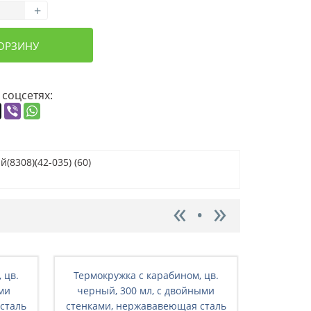
+
КОРЗИНУ
 соцсетях:
(8308)(42-035) (60)
 цв.
Термокружка с карабином, цв.
Термокруж
ыми
черный, 300 мл, с двойными
поильни
сталь
стенками, нержававеющая сталь
(