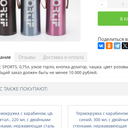
-
В 
Поделиться в
ание
Отзывы
Доставка и оплата
 SPORTS, 0,75л, узкое горло, кнопка-дозатор, чашка, цвет розовый
бщий заказ должен быть не менее 10 000 рублей.
С ТАКЖЕ ПОКУПАЮТ:
рмокружка с карабином, цв.
Термокружка с карабином,
етал., 220 мл, с двойными
синий, 300 мл, с двойн
нками, нержавеющая сталь
стенками, нержававеющая 