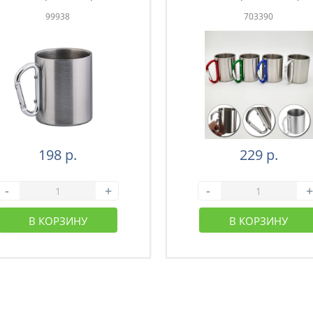
201 (26-001)
201 (26-003)
99938
703390
198 р.
229 р.
-
+
-
+
В КОРЗИНУ
В КОРЗИНУ