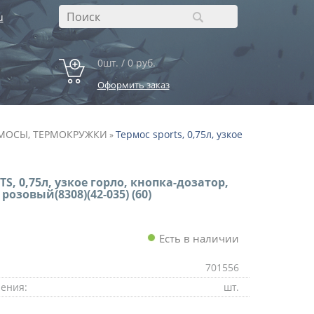
u
0шт. / 0 руб.
Оформить заказ
МОСЫ, ТЕРМОКРУЖКИ
Термос sports, 0,75л, узкое
»
S, 0,75л, узкое горло, кнопка-дозатор,
розовый(8308)(42-035) (60)
Есть в наличии
701556
ения:
шт.