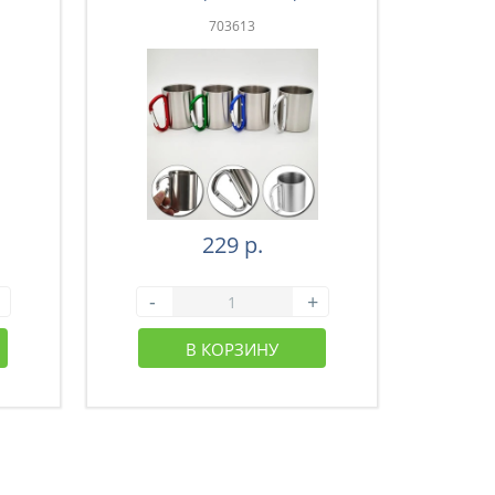
201 (65-004)
703613
229 р.
-
+
-
В КОРЗИНУ