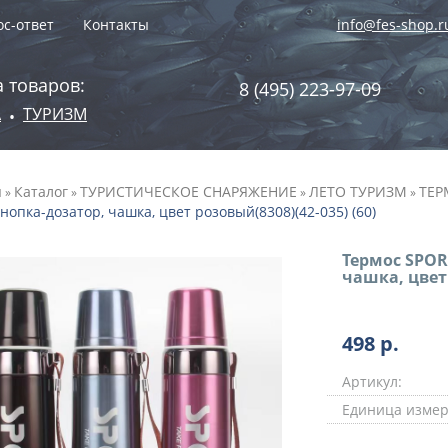
с-ответ
Контакты
info@fes-shop.r
 товаров:
8 (495) 223-97-09
А
ТУРИЗМ
•
я
Каталог
ТУРИСТИЧЕСКОЕ СНАРЯЖЕНИЕ
ЛЕТО ТУРИЗМ
ТЕР
»
»
»
»
кнопка-дозатор, чашка, цвет розовый(8308)(42-035) (60)
Термос SPORT
чашка, цвет 
498
р.
Артикул:
Единица измер