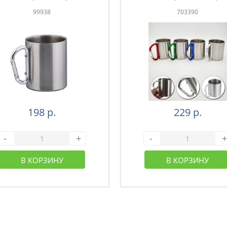
201 (26-001)
201 (26-003)
99938
703390
198 р.
229 р.
-
+
-
+
В КОРЗИНУ
В КОРЗИНУ