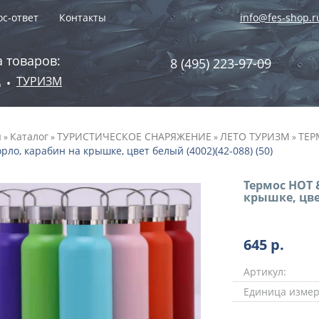
с-ответ
Контакты
info@fes-shop.r
 товаров:
8 (495) 223-97-09
А
ТУРИЗМ
•
я
Каталог
ТУРИСТИЧЕСКОЕ СНАРЯЖЕНИЕ
ЛЕТО ТУРИЗМ
ТЕР
»
»
»
»
орло, карабин на крышке, цвет белый (4002)(42-088) (50)
Термос HOT &
крышке, цвет
645
р.
Артикул:
Единица измер