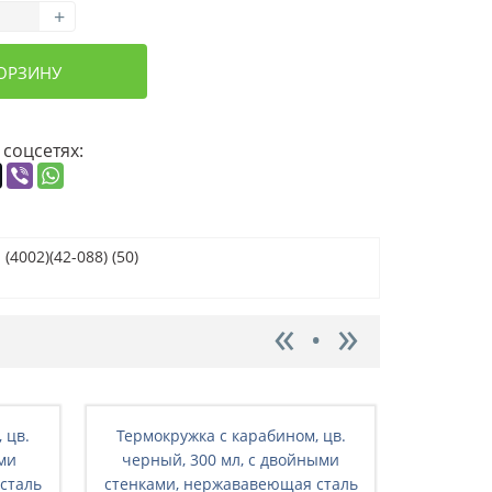
+
КОРЗИНУ
 соцсетях:
4002)(42-088) (50)
 цв.
Термокружка с карабином, цв.
Термокруж
ыми
черный, 300 мл, с двойными
поильни
сталь
стенками, нержававеющая сталь
(