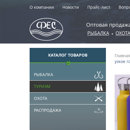
О компании
Новости
Прайс-лист
Вопро
Оптовая продажа
РЫБАЛКА
ОХОТ
•
КАТАЛОГ ТОВАРОВ
Главна
узкое г
РЫБАЛКА
ТУРИЗМ
ОХОТА
РАСПРОДАЖА