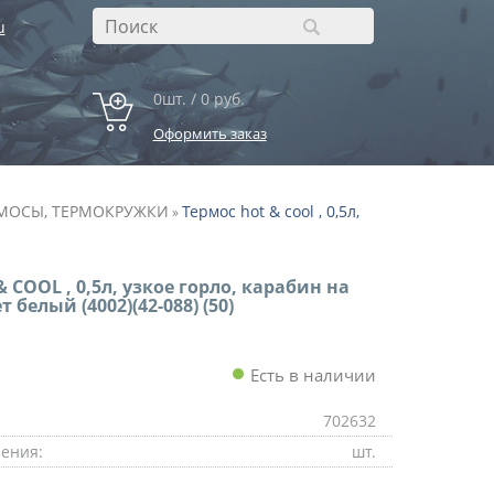
u
0шт. / 0 руб.
Оформить заказ
МОСЫ, ТЕРМОКРУЖКИ
Термос hot & cool , 0,5л,
»
 COOL , 0,5л, узкое горло, карабин на
 белый (4002)(42-088) (50)
Есть в наличии
702632
ения:
шт.