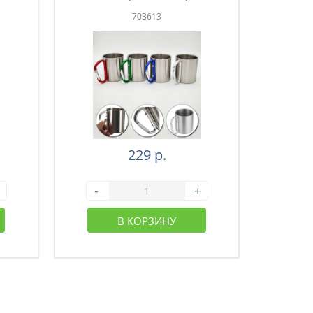
201 (65-004)
703613
229 р.
-
+
-
В КОРЗИНУ