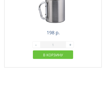
198 р.
-
+
В КОРЗИНУ