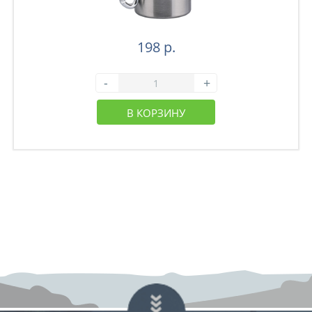
198 р.
-
+
В КОРЗИНУ