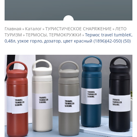
Главная
Каталог
ТУРИСТИЧЕСКОЕ СНАРЯЖЕНИЕ
ЛЕТО
»
»
»
ТУРИЗМ
ТЕРМОСЫ, ТЕРМОКРУЖКИ
Термос travel tumbleК,
»
»
0,48л, узкое горло, дозатор, цвет красный (1896)(42-050) (50)