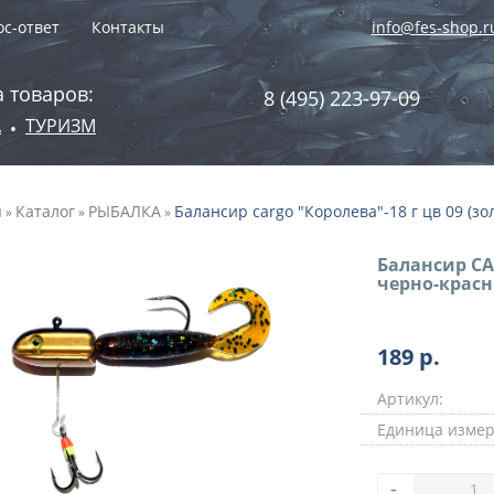
с-ответ
Контакты
info@fes-shop.r
 товаров:
8 (495) 223-97-09
А
ТУРИЗМ
•
я
Каталог
РЫБАЛКА
Балансир cargo "Королева"-18 г цв 09 (з
»
»
»
Балансир CAR
черно-крас
189
р.
Артикул:
Единица измер
-