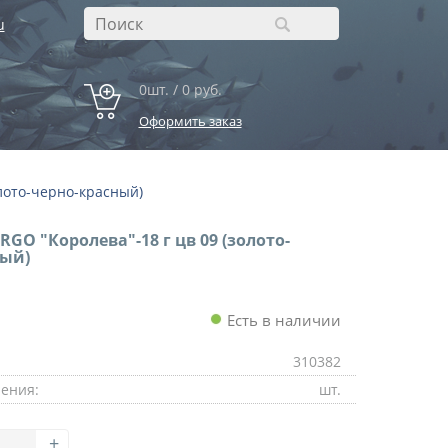
u
0шт. / 0 руб.
Оформить заказ
олото-черно-красный)
GO "Королева"-18 г цв 09 (золото-
ный)
Есть в наличии
310382
ения:
шт.
+