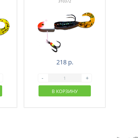
310372
218 р.
-
+
-
В КОРЗИНУ