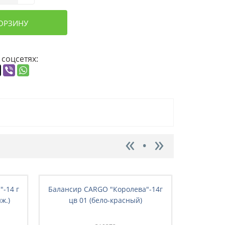
КОРЗИНУ
 соцсетях:
-14 г
Балансир CARGO "Королева"-14г
Балансир
ж.)
цв 01 (бело-красный)
цв 