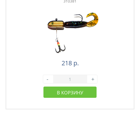
310381
218 р.
-
+
В КОРЗИНУ