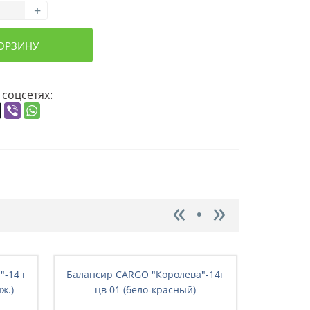
+
КОРЗИНУ
 соцсетях:
-14 г
Балансир CARGO "Королева"-14г
Балансир
ж.)
цв 01 (бело-красный)
цв 