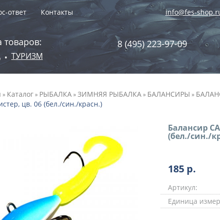
с-ответ
Контакты
info@fes-shop.r
 товаров:
8 (495) 223-97-09
А
ТУРИЗМ
•
я
Каталог
РЫБАЛКА
ЗИМНЯЯ РЫБАЛКА
БАЛАНСИРЫ
БАЛАНС
»
»
»
»
»
истер, цв. 06 (бел./син./красн.)
Балансир CA
(бел./син./к
185
р.
Артикул:
Единица измер