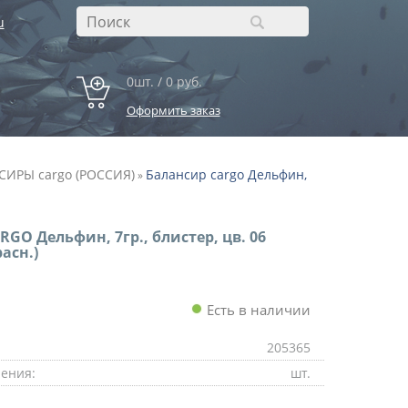
u
0шт. / 0 руб.
Оформить заказ
ИРЫ cargo (РОССИЯ)
Балансир cargo Дельфин,
»
RGO Дельфин, 7гр., блистер, цв. 06
расн.)
Есть в наличии
205365
ения:
шт.