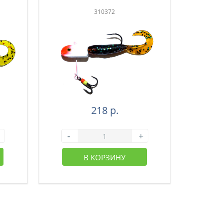
310372
218 р.
-
+
-
В КОРЗИНУ