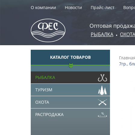
О компании
Новости
Прайс-лист
Вопро
Оптовая продажа
РЫБАЛКА
ОХОТ
•
КАТАЛОГ ТОВАРОВ
Главна
7гр., бл
РЫБАЛКА
ТУРИЗМ
ОХОТА
РАСПРОДАЖА