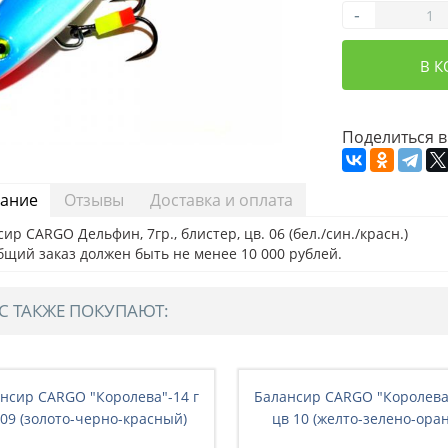
-
В 
Поделиться в
ание
Отзывы
Доставка и оплата
ир CARGO Дельфин, 7гр., блистер, цв. 06 (бел./син./красн.)
бщий заказ должен быть не менее 10 000 рублей.
С ТАКЖЕ ПОКУПАЮТ:
нсир CARGO "Королева"-14 г
Балансир CARGO "Королева"
 09 (золото-черно-красный)
цв 10 (желто-зелено-оран