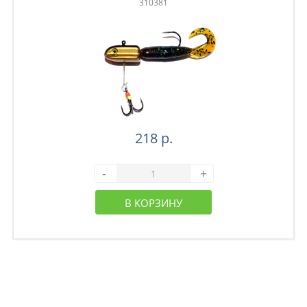
310381
218 р.
-
+
В КОРЗИНУ