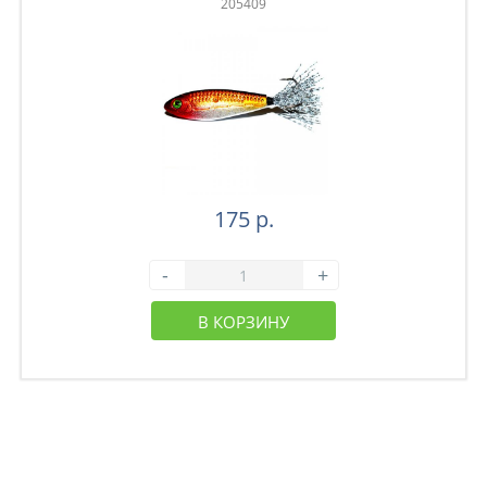
205409
175 р.
-
+
В КОРЗИНУ