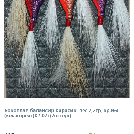
Бокоплав-балансир Карасик, вес 7,2гр, кр.№4
(юж.корея) (К7.07) (7шт/уп)