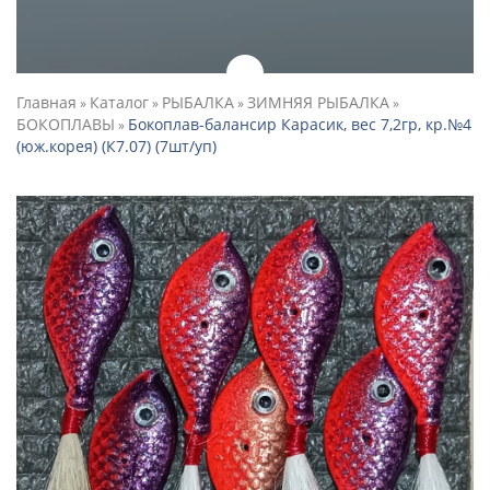
Главная
Каталог
РЫБАЛКА
ЗИМНЯЯ РЫБАЛКА
»
»
»
»
БОКОПЛАВЫ
Бокоплав-балансир Карасик, вес 7,2гр, кр.№4
»
(юж.корея) (К7.07) (7шт/уп)