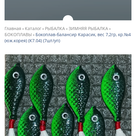
Главная
Каталог
РЫБАЛКА
ЗИМНЯЯ РЫБАЛКА
»
»
»
»
БОКОПЛАВЫ
Бокоплав-балансир Карасик, вес 7,2гр, кр.№4
»
(юж.корея) (К7.04) (7шт/уп)