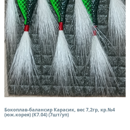
Бокоплав-балансир Карасик, вес 7,2гр, кр.№4
(юж.корея) (К7.04) (7шт/уп)