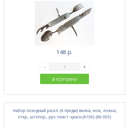
148 р.
-
+
В КОРЗИНУ
Набор походный раскл. (6 предм) вилка, нож, ложка,
откр., штопор., руч. пласт. красн.(A106) (86-005)