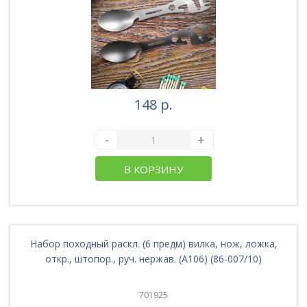
148 р.
-
+
В КОРЗИНУ
Набор походный раскл. (6 предм) вилка, нож, ложка,
откр., штопор., руч. нержав. (A106) (86-007/10)
701925