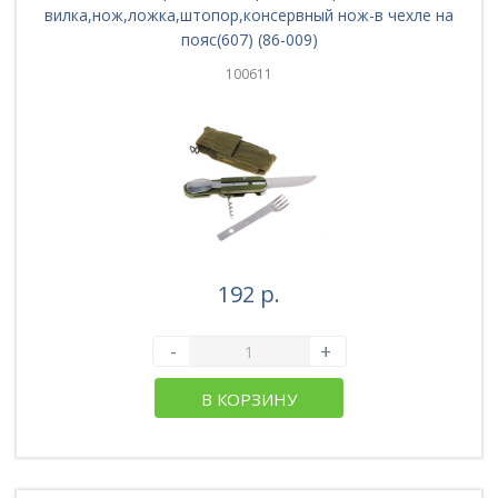
вилка,нож,ложка,штопор,консервный нож-в чехле на
пояс(607) (86-009)
100611
192 р.
-
+
В КОРЗИНУ