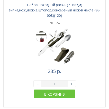
Набор походный раскл. (7 предм)
вилка,нож,ложка,штопор,консервный нож-в чехле (86-
008)(120)
703024
235 р.
-
+
В КОРЗИНУ