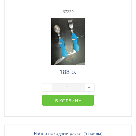
97229
188 р.
-
+
В КОРЗИНУ
Набор походный раскл. (5 предм)