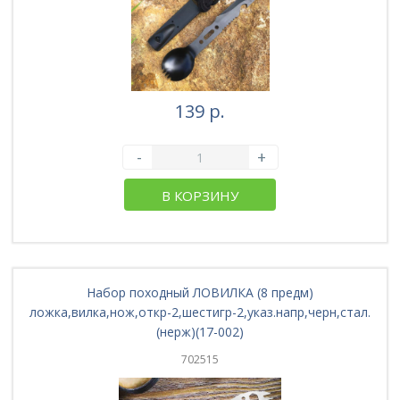
139 р.
-
+
В КОРЗИНУ
Набор походный ЛОВИЛКА (8 предм)
ложка,вилка,нож,откр-2,шестигр-2,указ.напр,черн,стал.
(нерж)(17-002)
702515