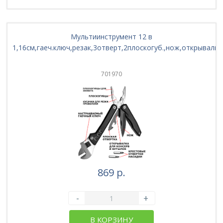
Мультиинструмент 12 в
1,16см,гаеч.ключ,резак,3отверт,2плоскогуб.,нож,открывалка,
701970
869 р.
-
+
В КОРЗИНУ