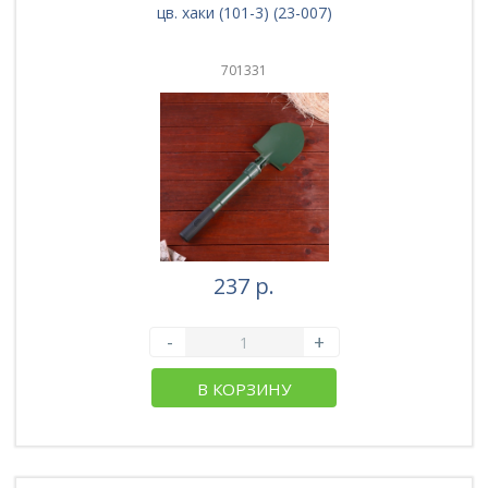
цв. хаки (101-3) (23-007)
701331
237 р.
-
+
В КОРЗИНУ