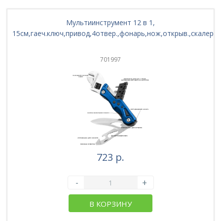
Мультиинструмент 12 в 1,
15см,гаеч.ключ,привод,4отвер.,фонарь,нож,открыв.,скалер,о
701997
723 р.
-
+
В КОРЗИНУ