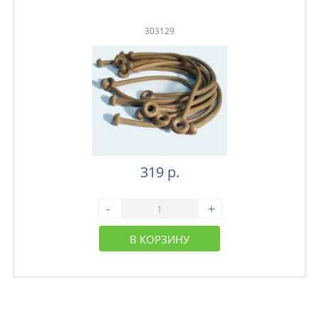
303129
319 р.
-
+
В КОРЗИНУ