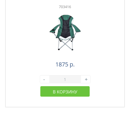
703416
1875 р.
-
+
В КОРЗИНУ