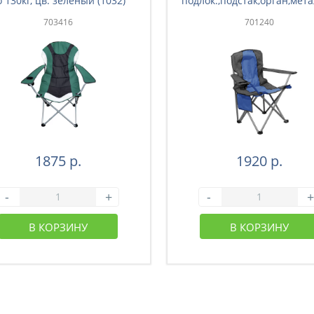
о 130кг, цв. зеленый (1032)
подлок.,подстак,орган,мета
120кг,цв сер-син.(1050)(
703416
701240
1875 р.
1920 р.
-
+
-
+
В КОРЗИНУ
В КОРЗИНУ