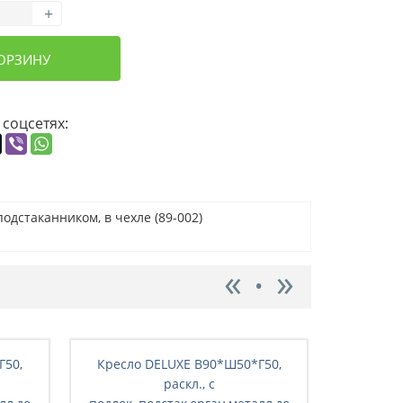
+
КОРЗИНУ
 соцсетях:
одстаканником, в чехле (89-002)
Г50,
Кресло DELUXE В90*Ш50*Г50,
Кресло
раскл., с
раскл., 