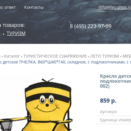
с-ответ
Контакты
info@fes-shop.r
 товаров:
8 (495) 223-97-09
А
ТУРИЗМ
•
я
Каталог
ТУРИСТИЧЕСКОЕ СНАРЯЖЕНИЕ
ЛЕТО ТУРИЗМ
МЕБ
»
»
»
»
 детское ПЧЕЛКА, В60*Ш40*Г40, складное, с подлокотниками, с п
Кресло детс
подлокотник
002)
859
р.
Артикул:
Единица измер