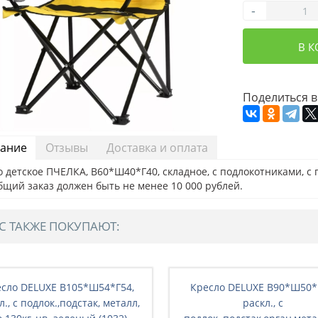
-
В 
Поделиться в
ание
Отзывы
Доставка и оплата
 детское ПЧЕЛКА, В60*Ш40*Г40, складное, с подлокотниками, с п
бщий заказ должен быть не менее 10 000 рублей.
С ТАКЖЕ ПОКУПАЮТ:
сло DELUXE В105*Ш54*Г54,
Кресло DELUXE В90*Ш50*
л., с подлок.,подстак, металл,
раскл., с