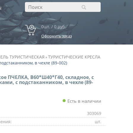
u
0шт. / 0 руб.
Оформить заказ
ЕЛЬ ТУРИСТИЧЕСКАЯ
ТУРИСТИЧЕСКИЕ КРЕСЛА
»
одстаканником, в чехле (89-002)
кое ПЧЕЛКА, В60*Ш40*Г40, складное, с
ами, с подстаканником, в чехле (89-
Есть в наличии
303069
ения:
шт.