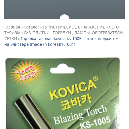
Главная
Каталог
ТУРИСТИЧЕСКОЕ СНАРЯЖЕНИЕ
ЛЕТО
»
»
»
ТУРИЗМ
ГАЗ, ПЛИТКИ , ГОРЕЛКИ , ЛАМПЫ, ОБОГРЕВАТЕЛИ,
»
СЕТКИ
Горелка газовая kovica ks-1005, с пъезоподжигом,
»
на блистере (made in korea)(16-001)