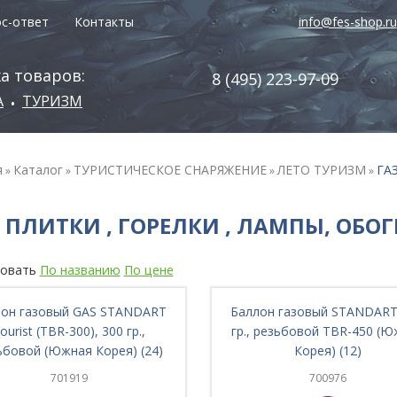
с-ответ
Контакты
info@fes-shop.ru
а товаров:
8 (495) 223-97-09
А
ТУРИЗМ
•
я
Каталог
ТУРИСТИЧЕСКОЕ СНАРЯЖЕНИЕ
ЛЕТО ТУРИЗМ
ГА
»
»
»
»
, ПЛИТКИ , ГОРЕЛКИ , ЛАМПЫ, ОБО
овать
По названию
По цене
лон газовый GAS STANDART
Баллон газовый STANDART
ourist (TBR-300), 300 гр.,
гр., резьбовой TBR-450 (
ьбовой (Южная Корея) (24)
Корея) (12)
701919
700976