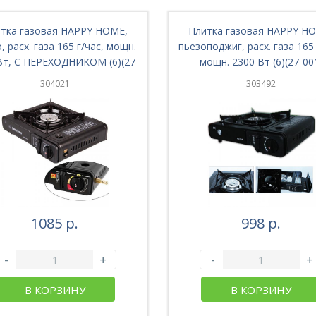
тка газовая HAPPY HOME,
Плитка газовая HAPPY H
, расх. газа 165 г/час, мощн.
пьезоподжиг, расх. газа 165 
Вт, С ПЕРЕХОДНИКОМ (6)(27-
мощн. 2300 Вт (6)(27-00
002)
304021
303492
1085 р.
998 р.
-
+
-
+
В КОРЗИНУ
В КОРЗИНУ