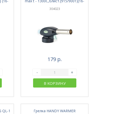
 (16-
max t - 1300C,блист.(915/9001)(16-
004)
304023
179 р.
-
+
В КОРЗИНУ
G QL-1
Грелка HANDY WARMER