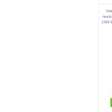
Пли
пьезо
2300 