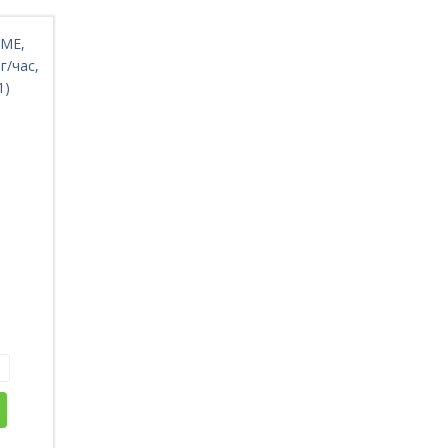
OME,
г/час,
1)