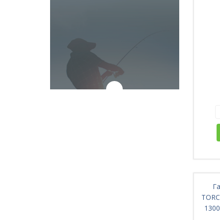
Г
TORCH
1300