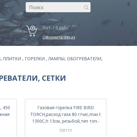
0шт. / 0 руб.
Оформить заказ
З, ПЛИТКИ , ГОРЕЛКИ , ЛАМПЫ, ОБОГРЕВАТЕЛИ,
ГРЕВАТЕЛИ, СЕТКИ
, 450
Газовая горелка FIRE BIRD
Южная
TORCH,расход газа 80 г/час,max t
1300С,h 13см, резьбой,тип топ.-
сжижен.газ
701111