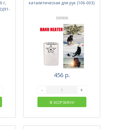
 г,
каталитическая для рук (106-003)
)(91-
303936
456 р.
-
+
В КОРЗИНУ