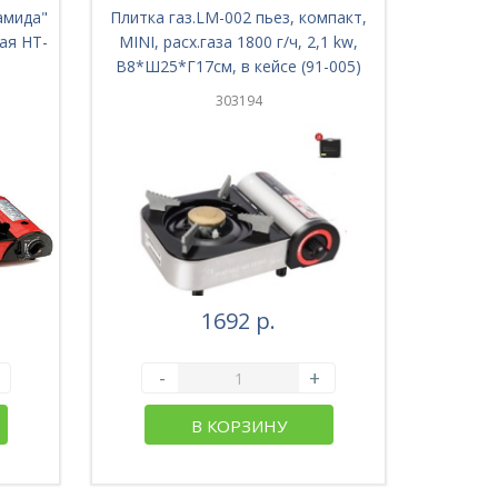
амида"
Плитка газ.LM-002 пьез, компакт,
ая HT-
MINI, расх.газа 1800 г/ч, 2,1 kw,
В8*Ш25*Г17см, в кейсе (91-005)
303194
1692 р.
-
+
В КОРЗИНУ