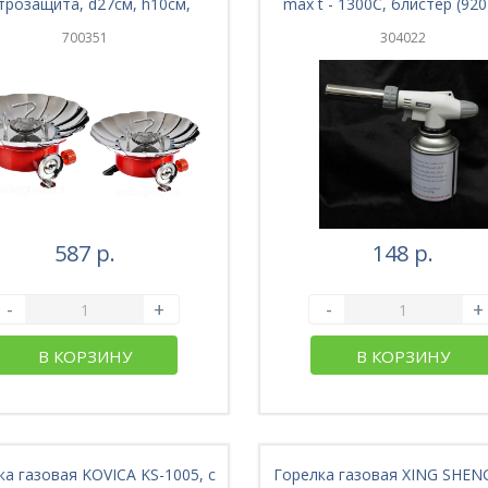
трозащита, d27см, h10см,
max t - 1300C, блистер (920)
2800W, в чехле (91-003)
005)
700351
304022
587 р.
148 р.
-
+
-
+
В КОРЗИНУ
В КОРЗИНУ
ка газовая KOVICA KS-1005, с
Горелка газовая XING SHEN