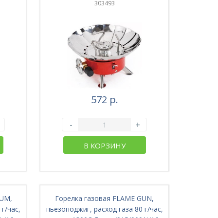
303493
572 р.
-
+
В КОРЗИНУ
GUM,
Горелка газовая FLAME GUN,
г/час,
пьезоподжиг, расход газа 80 г/час,