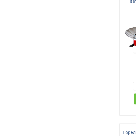
ве
Горел