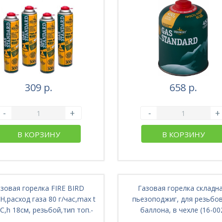
309 р.
658 р.
-
+
-
+
В КОРЗИНУ
В КОРЗИНУ
азовая горелка FIRE BIRD
Газовая горелка складна
,расход газа 80 г/час,max t
пьезоподжиг, для резьбо
С,h 18см, резьбой,тип топ.-
баллона, в чехле (16-00
сжижен.газ