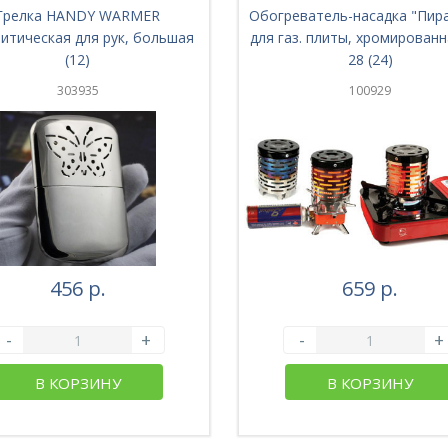
Грелка HANDY WARMER
Обогреватель-насадка "Пир
итическая для рук, большая
для газ. плиты, хромированн
(12)
28 (24)
303935
100929
456 р.
659 р.
-
+
-
+
В КОРЗИНУ
В КОРЗИНУ