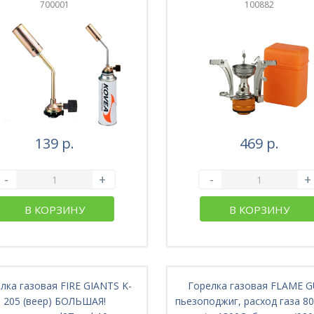
700001
100882
139 р.
469 р.
-
+
-
+
В КОРЗИНУ
В КОРЗИНУ
лка газовая FIRE GIANTS K-
Горелка газовая FLAME 
205 (веер) БОЛЬШАЯ!
пьезоподжиг, расход газа 80 