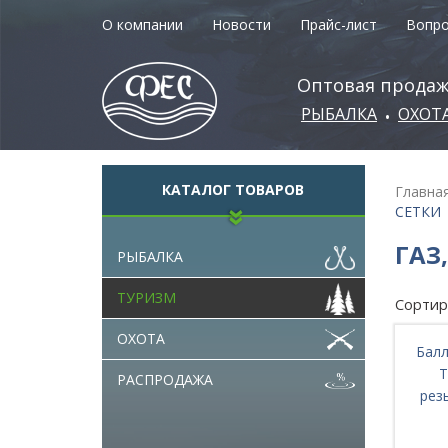
О компании
Новости
Прайс-лист
Вопро
Оптовая продаж
РЫБАЛКА
ОХОТ
•
КАТАЛОГ ТОВАРОВ
Главна
СЕТКИ
ГАЗ
РЫБАЛКА
ТУРИЗМ
Сортир
ОХОТА
Бал
T
РАСПРОДАЖА
рез