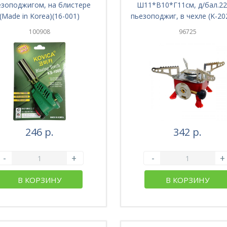
зоподжигом, на блистере
Ш11*В10*Г11см, д/бал.220
(Made in Korea)(16-001)
пьезоподжиг, в чехле (K-202
004)
100908
96725
246 р.
342 р.
-
+
-
+
В КОРЗИНУ
В КОРЗИНУ