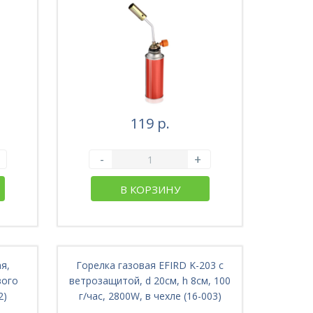
119 р.
-
+
В КОРЗИНУ
я,
Горелка газовая EFIRD K-203 с
вого
ветрозащитой, d 20см, h 8см, 100
2)
г/час, 2800W, в чехле (16-003)